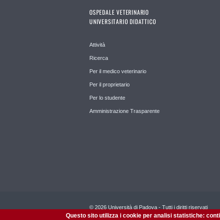
OSPEDALE VETERINARIO
UNIVERSITARIO DIDATTICO
Attività
Ricerca
Per il medico veterinario
Per il proprietario
Per lo studente
Amministrazione Trasparente
© 2026 Università di Padova - Tutti i diritti riservati
P.I. 00742430283 C.F. 80006480281
Questo sito utilizza i cookie per analisi statistiche: con