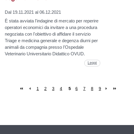
Dal 19.11.2021 al 06.12.2021
È stata avviata l'indagine di mercato per reperire
operatori economici da invitare a una procedura
negoziata con l'obiettivo di affidare il servizio
Triage e medicina generale e degenza diurni per
animali da compagnia presso l'Ospedale
Veterinario Universitario Didattico OVUD.
Leggi
1
2
3
4
5
6
7
8
9