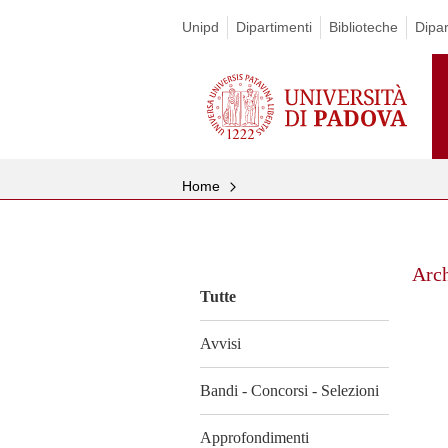
Unipd
Dipartimenti
Biblioteche
Dipa
Home
Vai
al
Arc
contenuto
Tutte
Avvisi
Bandi - Concorsi - Selezioni
Approfondimenti