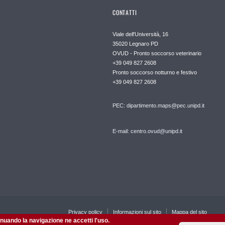
CONTATTI
Viale dell'Università, 16
35020 Legnaro PD
OVUD - Pronto soccorso veterinario
+39 049 827 2608
Pronto soccorso notturno e festivo
+39 049 827 2608
PEC:
dipartimento.maps@pec.unipd.it
E-mail: centro.ovud@unipd.it
Privacy policy
Informazioni sul sito
Mappa del sito
tinuando la navigazione ne accetti l'uso.