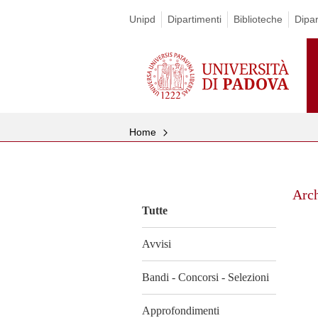
Unipd
Dipartimenti
Biblioteche
Dipa
Home
Vai
al
Arc
contenuto
Tutte
Avvisi
Bandi - Concorsi - Selezioni
Approfondimenti