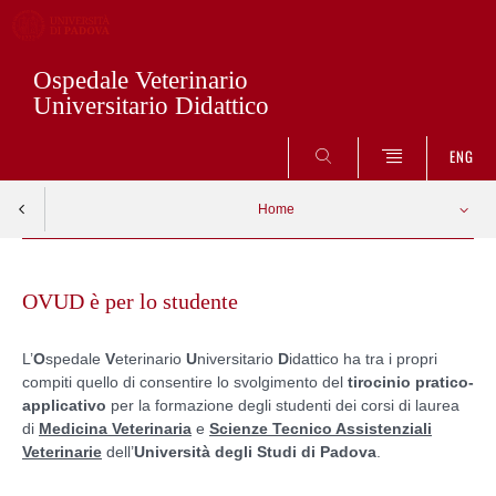
Ospedale Veterinario
Universitario Didattico
CERCA
ENG
Home
Skip
to
OVUD è per lo studente
content
L’
O
spedale
V
eterinario
U
niversitario
D
idattico ha tra i propri
compiti quello di consentire lo svolgimento del
tirocinio pratico-
applicativo
per la formazione degli studenti dei corsi di laurea
di
Medicina Veterinaria
e
Scienze Tecnico Assistenziali
Veterinarie
dell’
Università degli Studi di Padova
.