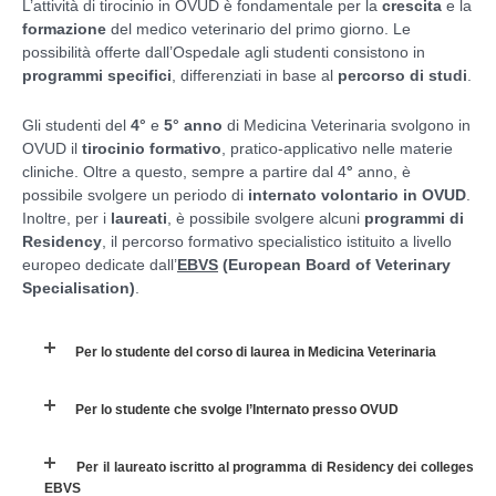
L’attività di tirocinio in OVUD è fondamentale per la
crescita
e la
formazione
del medico veterinario del primo giorno. Le
possibilità offerte dall’Ospedale agli studenti consistono in
programmi specifici
, differenziati in base al
percorso di studi
.
Gli studenti del
4°
e
5° anno
di Medicina Veterinaria svolgono in
OVUD il
tirocinio formativo
, pratico-applicativo nelle materie
cliniche. Oltre a questo, sempre a partire dal 4
°
anno, è
possibile svolgere un periodo di
internato volontario in OVUD
.
Inoltre, per i
laureati
, è possibile svolgere alcuni
programmi di
Residency
, il percorso formativo specialistico istituito a livello
europeo dedicate dall’
EBVS
(European Board of Veterinary
Specialisation)
.
Per lo studente del corso di laurea in Medicina Veterinaria
Per lo studente che svolge l’Internato presso OVUD
Per il laureato iscritto al programma di Residency dei colleges
EBVS