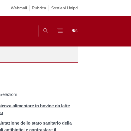
Webmail
Rubrica
Sostieni Unipd
ENG
CERCA
-Selezioni
cienza alimentare in bovine da latte
to
lutazione dello stato sanitario della
 antibiotici e contrastare il